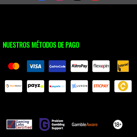
NUESTROS MÉTODOS DE PAGO