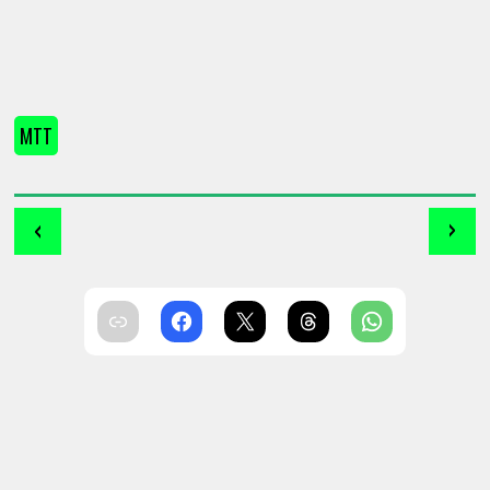
MTT
‹
›