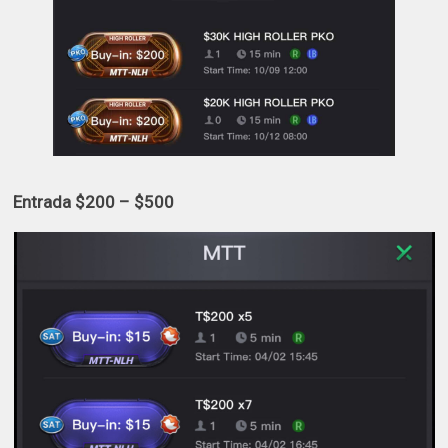
Entrada $200 – $500