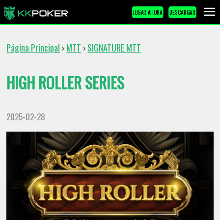
JUGAR AHORA
DESCARGAR
Página Principal
MTT
SIGNATURE MTT
›
›
HIGH ROLLER SERIES
2025-02-28