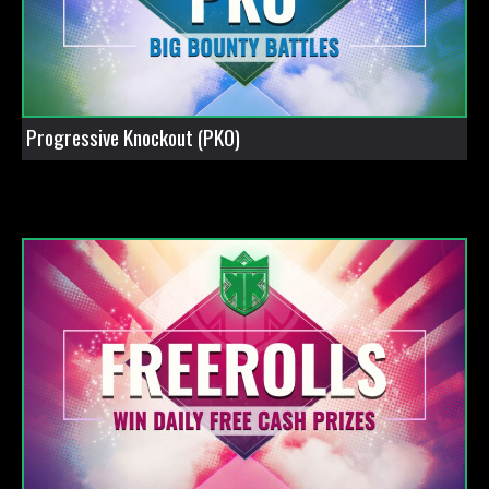
Progressive Knockout (PKO)