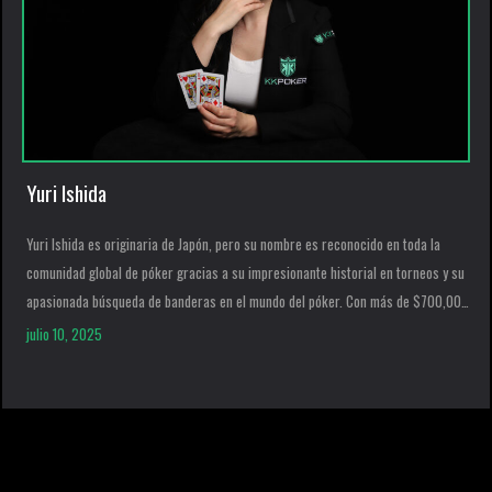
Yuri Ishida
Yuri Ishida es originaria de Japón, pero su nombre es reconocido en toda la
comunidad global de póker gracias a su impresionante historial en torneos y su
apasionada búsqueda de banderas en el mundo del póker. Con más de $700,000
en cobros registrados en torneos de póker en vivo, Yuri Ishida se encuentra
julio 10, 2025
entre las […]