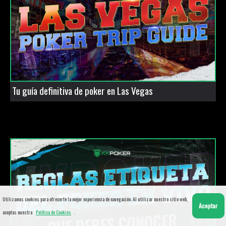
Tu guía definitiva de poker en Las Vegas
Utilizamos cookies para ofrecerte la mejor experiencia de navegación. Al utilizar nuestro sitio web,
Aceptar
aceptas nuestra
Política de Cookies
.