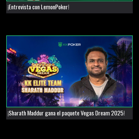
¡Entrevista con LemonPoker!
¡Sharath Maddur gana el paquete Vegas Dream 2025!