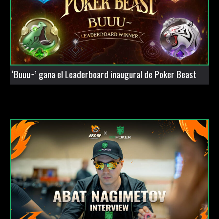
‘Buuu~’ gana el Leaderboard inaugural de Poker Beast