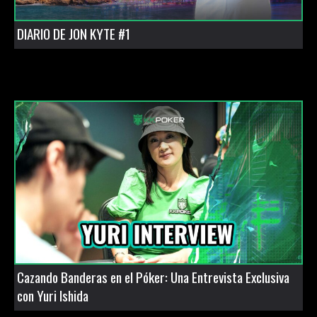
DIARIO DE JON KYTE #1
Cazando Banderas en el Póker: Una Entrevista Exclusiva
con Yuri Ishida