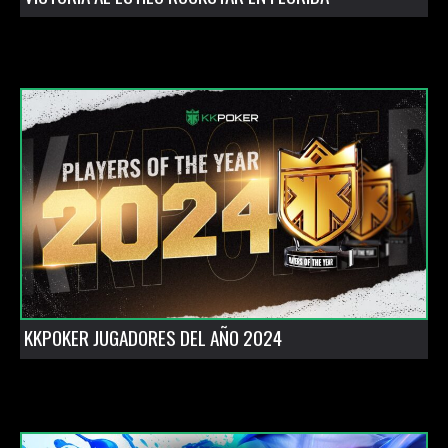
KKPOKER JUGADORES DEL AÑO 2024