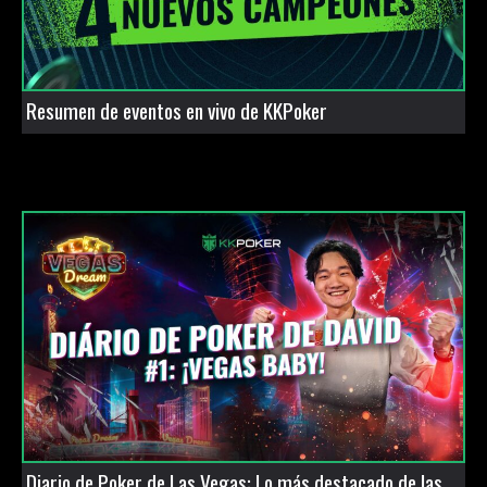
Resumen de eventos en vivo de KKPoker
Diario de Poker de Las Vegas: Lo más destacado de las