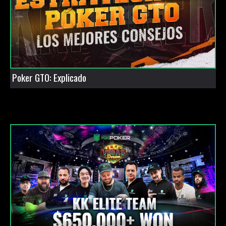
Poker GTO: Explicado