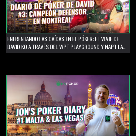
ENFRENTANDO LAS CAÍDAS EN EL PÓKER: EL VIAJE DE
DAVID KO A TRAVÉS DEL WPT PLAYGROUND Y NAPT LAS
VEGAS