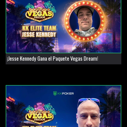
¡Jesse Kennedy Gana el Paquete Vegas Dream!