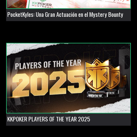
PocketKyles: Una Gran Actuación en el Mystery Bounty
KKPOKER PLAYERS OF THE YEAR 2025